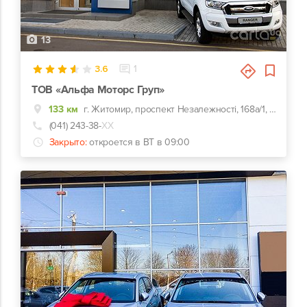
13
3.6
1
ТОВ «Альфа Моторс Груп»
133 км
г. Житомир, проспект Незалежності, 168а/1, FORD - Форд Житомир
(041) 243-38-
ХХ
Закрыто:
откроется в ВТ в 09:00