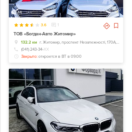
14
3.6
1
ТОВ «Богдан-Авто Житомир»
132.2 км
г. Житомир, проспект Незалежності, 170А, Hyundai - Хюндай Житомир
(041) 243-34-
ХХ
Закрыто:
откроется в ВТ в 09:00