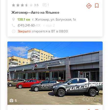
3.5
1
Житомир—Авто на Ялынке
138.1 км
г. Житомир, ул. Богунская, 1а
(041) 241-60-
ХХ
+ еще 2
Закрыто:
откроется в ВТ в 08:00
5