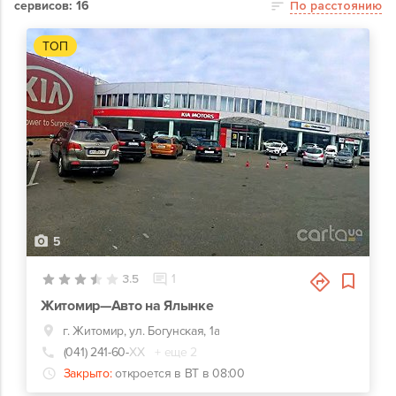
сервисов: 16
По расстоянию
ТОП
5
3.5
1
Житомир—Авто на Ялынке
г. Житомир, ул. Богунская, 1а
(041) 241-60-
ХХ
+ еще 2
Закрыто:
откроется в ВТ в 08:00