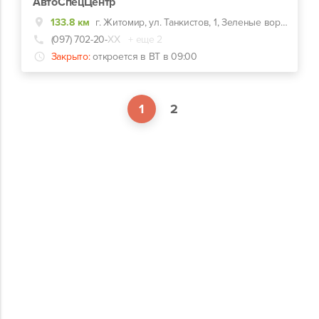
АвтоСпецЦентр
133.8 км
г. Житомир, ул. Танкистов, 1, Зеленые ворота, синяя вывеска АвтоСпецЦентр
(097) 702-20-
ХХ
+ еще 2
Закрыто:
откроется в ВТ в 09:00
1
2