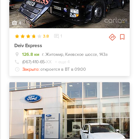
4
3.8
1
Deiv Express
126.8 км
г. Житомир, Киевское шоссе, 143а
(067) 410-65-
ХХ
+ еще 4
Закрыто:
откроется в ВТ в 09:00