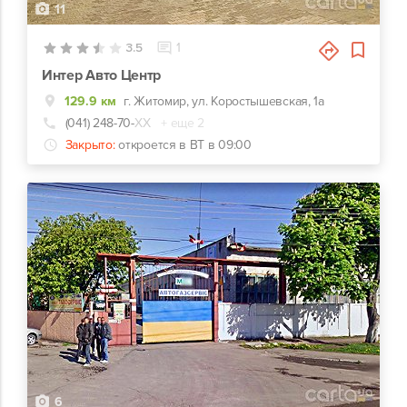
11
3.5
1
Интер Авто Центр
129.9 км
г. Житомир, ул. Коростышевская, 1а
(041) 248-70-
ХХ
+ еще 2
Закрыто:
откроется в ВТ в 09:00
6