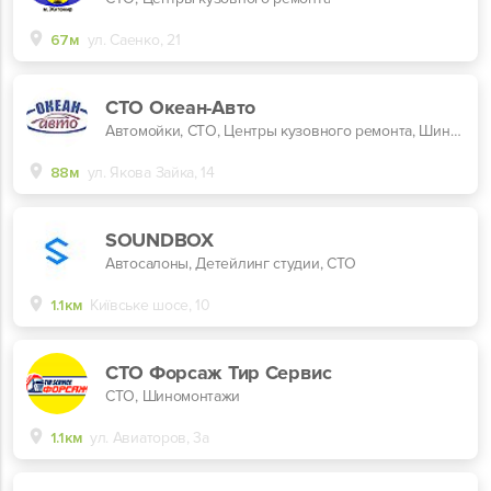
67м
ул. Саенко, 21
СТО Океан-Авто
Автомойки, СТО, Центры кузовного ремонта, Шиномонтажи
88м
ул. Якова Зайка, 14
SOUNDBOX
Автосалоны, Детейлинг студии, СТО
1.1км
Київське шосе, 10
СТО Форсаж Тир Сервис
СТО, Шиномонтажи
1.1км
ул. Авиаторов, 3а