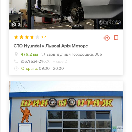
2
3.7
СТО Hyundai у Львові Арія Моторс
476.2 км
г. Львов, вулиця Городоцька, 306
(067) 534-24-
ХХ
+ еще 2
Открыто:
09:00 - 20:00