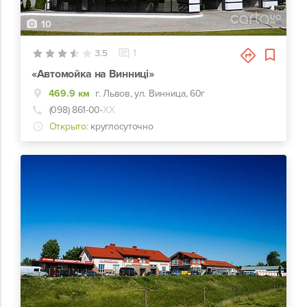
10
3.5
1
«Автомойка на Винниці»
469.9 км
г. Львов, ул. Винница, 60г
(098) 861-00-
ХХ
Открыто:
круглосуточно