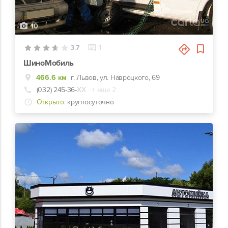
10
3.7
1
ШиноМобиль
466.6 км
г. Львов, ул. Навроцкого, 69
(032) 245-36-
ХХ
+ еще 2
Открыто:
круглосуточно