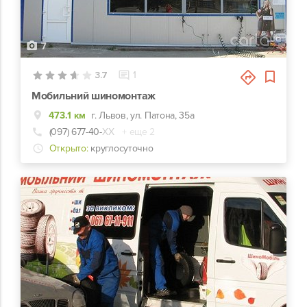
7
3.7
1
Мобильний шиномонтаж
473.1 км
г. Львов, ул. Патона, 35а
(097) 677-40-
ХХ
+ еще 2
Открыто:
круглосуточно