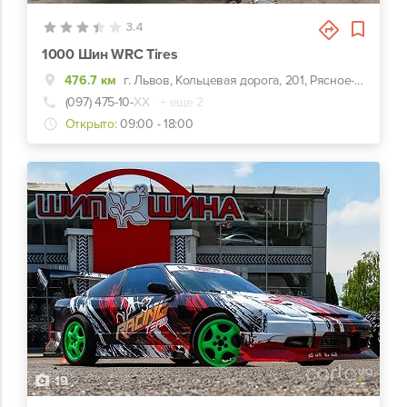
3.4
1000 Шин WRC Tires
476.7 км
г. Львов, Кольцевая дорога, 201, Рясное-Русское, ул. Дачная, 5
(097) 475-10-
ХХ
+ еще 2
Открыто:
09:00 - 18:00
19