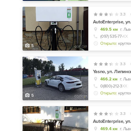
3.3
AutoEnterprise, ул
469.5 км
г. Льв
(097) 535-77-
ХХ
Открыто:
кругло
5
3.3
Yasno, ул. Липинс
466.2 км
г. Льв
0(800)-212-3
ХХ
Открыто:
кругло
5
3.3
AutoEnterprise, у
469.4 км
г. Ль