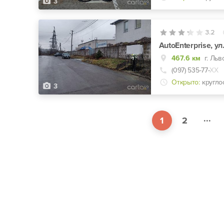
3
3.2
AutoEnterprise, ул
467.6 км
г. Льв
(097) 535-77-
ХХ
Открыто:
кругло
3
...
1
2