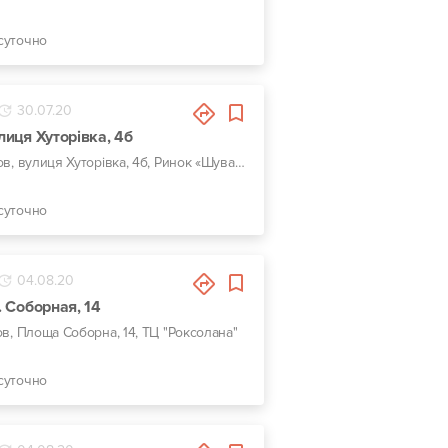
суточно
30.07.20
улиця Хуторівка, 4б
г. Львов, вулиця Хуторівка, 4б, Ринок «Шувар»
суточно
04.08.20
. Соборная, 14
ов, Площа Соборна, 14, ТЦ "Роксолана"
суточно