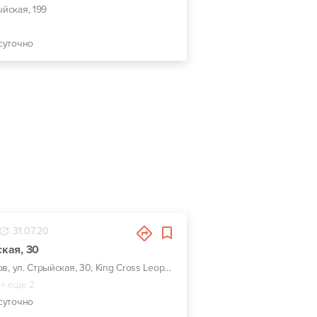
ыйская, 199
суточно
31.07.20
ская, 30
г. Львов, ул. Стрыйская, 30, King Cross Leopolis
+ еще 2
суточно