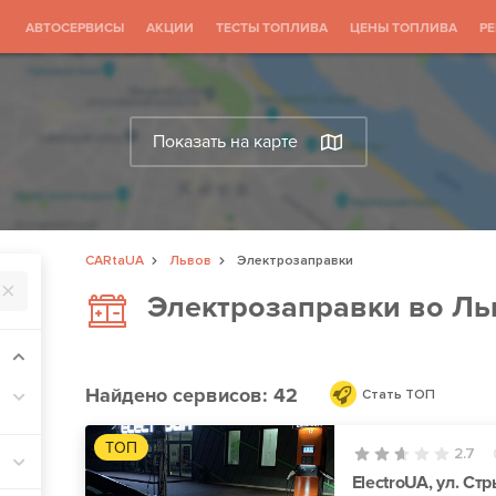
АВТОСЕРВИСЫ
АКЦИИ
ТЕСТЫ ТОПЛИВА
ЦЕНЫ ТОПЛИВА
Р
Показать на карте
CARtaUA
Львов
Электрозаправки
Электрозаправки во Ль
Найдено
сервисов: 42
Стать ТОП
ТОП
2.7
ElectroUA, ул. Ст