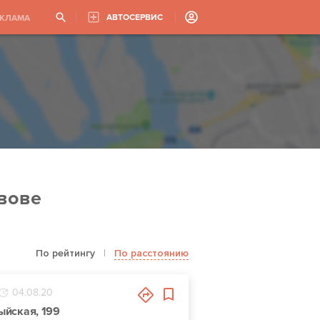
АВТОСЕРВИС
ЕКЛАМА
вове
По рейтингу
|
По расстоянию
04.08.20
рыйская, 199