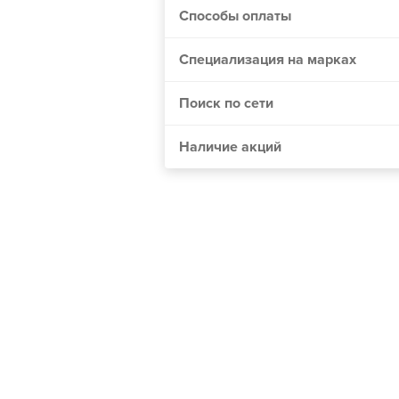
Способы оплаты
Винница
Днепр
Специализация на марках
Житомир
Одесса
Поиск по сети
Николаев
Наличие акций
Мелитополь
Сумы
Черкассы
Хмельницкий
Полтава
Чернигов
Кривой Рог
Херсон
Черновцы