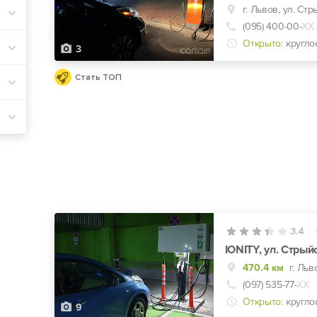
г. Львов, ул. Стр
(095) 400-00-
ХХ
Открыто:
кругло
3
Стать ТОП
3.4
IONITY, ул. Стрый
470.4 км
(097) 535-77-
ХХ
Открыто:
кругло
9