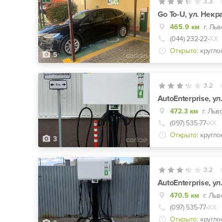
3.3
Go To-U, ул. Некр
465.9 км
г. Льв
(044) 232-22-
ХХ
Открыто:
кругло
5
3.2
AutoEnterprise, у
472.3 км
г. Льв
(097) 535-77-
ХХ
Открыто:
кругло
3
3.2
AutoEnterprise, у
470.5 км
г. Льв
(097) 535-77-
ХХ
Открыто:
кругло