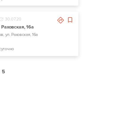
30.07.20
. Раховская, 16а
ов, ул. Раховская, 16а
суточно
5