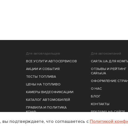
Для автовладельцев
Для автокомпаний
ВСЕ УСЛУГИ АВТОСЕРВИСОВ
CARTA.UA ДЛЯ КОМ
АКЦИИ И СОБЫТИЯ
ОТЗЫВЫ И РЕЙТИНГ
CARtaUA
ТЕСТЫ ТОПЛИВА
ОФОРМЛЕНИЕ СТРА
ЦЕНЫ НА ТОПЛИВО
О НАС
КАМЕРЫ ВИДЕОФИКСАЦИИ
БЛОГ
КАТАЛОГ АВТОМОБИЛЕЙ
КОНТАКТЫ
ПРАВИЛА И ПОЛИТИКА
КОНФ.
РЕКЛАМА НА САЙТЕ
ПУБЛИЧНЫЙ ДОГОВОР
, вы подтверждаете, что соглашаетесь c
Политикой конф