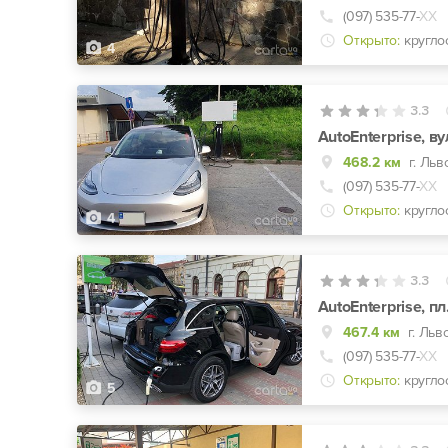
(097) 535-77-
ХХ
Открыто:
кругло
4
3.3
AutoEnterprise, в
468.2 км
(097) 535-77-
ХХ
Открыто:
кругло
4
3.3
AutoEnterprise, пл
467.4 км
г. Льв
(097) 535-77-
ХХ
Открыто:
кругло
5