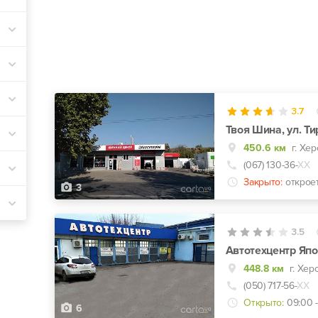
3.7
Твоя Шина, ул. Ти
450.6 км
г. Хер
(067) 130-36-
ХХ
Закрыто:
открое
3
3.5
Автотехцентр Яп
448.8 км
г. Хер
(050) 717-56-
ХХ
Открыто:
09:00 -
6