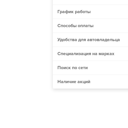
Винница
График работы
Днепр
Житомир
Способы оплаты
Одесса
Удобства для автовладельца
Николаев
Мелитополь
Специализация на марках
Сумы
Поиск по сети
Черкассы
Хмельницкий
Наличие акций
Полтава
Чернигов
Кривой Рог
Херсон
Черновцы