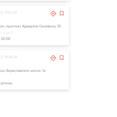
17.01.20
сон, проспект Адмирала Сенявина, 33
+ еще 2
- 20:00
16.01.20
сон, Бериславское шоссе, 1а
суточно