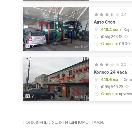
3.4
Авто Стоп
448.2 км
г. Хер
(055) 243-13-
ХХ
Открыто:
09:00 
2
3.3
Колесо 24 часа
448.6 км
г. Хер
(095) 549-23-
ХХ
Открыто:
кругло
7
ПОПУЛЯРНЫЕ УСЛУГИ ШИНОМОНТАЖИ: