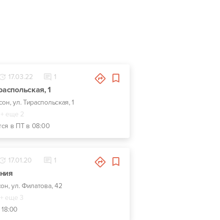
17.03.22
1
распольская, 1
сон, ул. Тираспольская, 1
+ еще 2
тся в ПТ в 08:00
17.01.20
1
ония
сон, ул. Филатова, 42
+ еще 3
 18:00