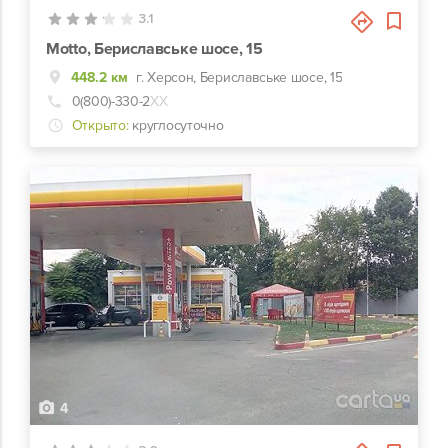
3.1
Motto, Бериславське шосе, 15
448.2 км
г. Херсон, Бериславське шосе, 15
0(800)-330-2
ХХ
Открыто:
круглосуточно
4