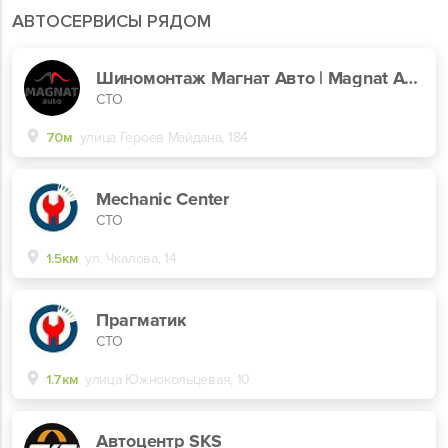
АВТОСЕРВИСЫ РЯДОМ
Шиномонтаж Магнат Авто | Magnat Auto
СТО
70м
улица Героев Майдана, 184
Mechanic Center
СТО
1.5км
ул. Чкалова, 14
Прагматик
СТО
1.7км
улица Южнокольцевая, 10
Автоцентр SKS