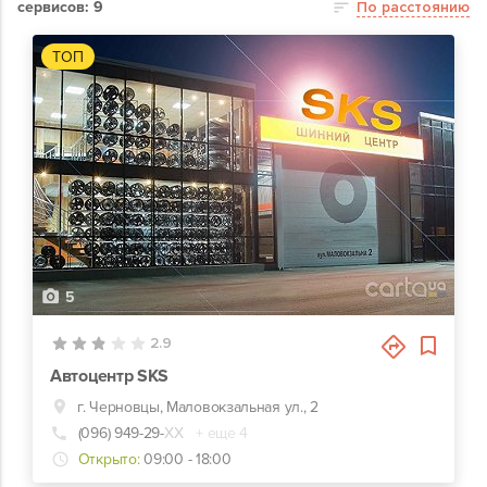
сервисов: 9
По расстоянию
ТОП
5
2.9
Автоцентр SKS
г. Черновцы, Маловокзальная ул., 2
(096) 949-29-
ХХ
+ еще 4
Открыто:
09:00 - 18:00