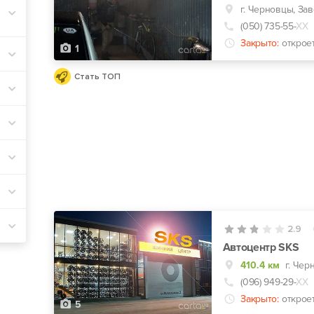
г. Черновцы, Зав
(050) 735-55-
ХХ
Закрыто:
открое
1
Стать ТОП
2.9
Автоцентр SKS
410.4 км
г. Чер
(096) 949-29-
ХХ
Закрыто:
открое
5