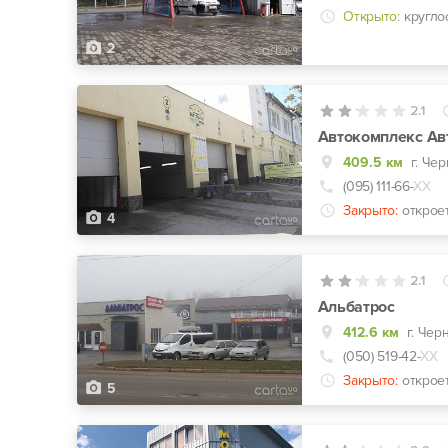
Открыто:
кругло
2
2.1
Автокомплекс Ав
409.5 км
г. Че
(095) 111-66-
ХХ
Закрыто:
открое
4
2.1
Альбатрос
412.6 км
г. Чер
(050) 519-42-
ХХ
Закрыто:
открое
5