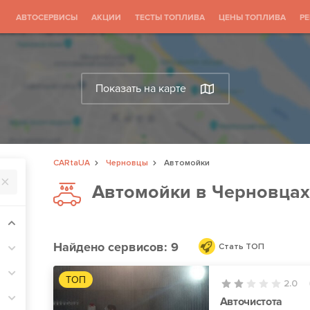
АВТОСЕРВИСЫ
АКЦИИ
ТЕСТЫ ТОПЛИВА
ЦЕНЫ ТОПЛИВА
Р
Показать на карте
CARtaUA
Черновцы
Автомойки
Автомойки в Черновцах
Найдено
сервисов: 9
Стать ТОП
ТОП
2.0
Авточистота