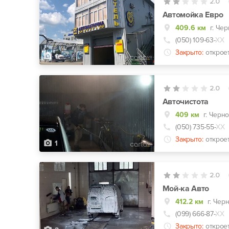
2.0
Автомойка Евро
409.6 км
г. Че
(050) 109-63-
ХХ
Закрыто:
открое
1
2.0
Авточистота
409 км
г. Черно
(050) 735-55-
ХХ
Закрыто:
открое
1
2.0
Мой-ка Авто
412.2 км
г. Чер
(099) 666-87-
ХХ
Закрыто:
открое