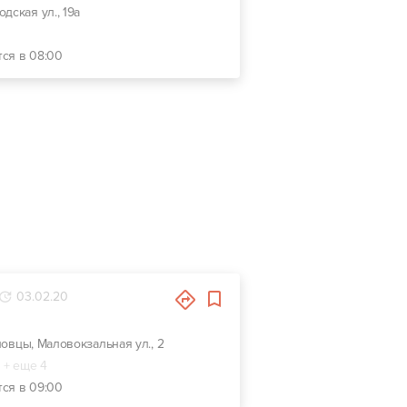
одская ул., 19а
тся в 08:00
03.02.20
новцы, Маловокзальная ул., 2
+ еще 4
тся в 09:00