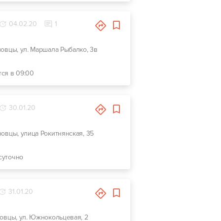
04.02.20
1
новцы, ул. Маршала Рыбалко, 3в
тся в 09:00
30.01.20
новцы, улица Рокитнянская, 35
суточно
31.01.20
новцы, ул. Южнокольцевая, 2