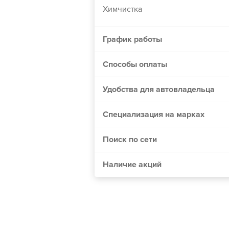
Химчистка
Винница
Днепр
График работы
Житомир
Одесса
Способы оплаты
Николаев
Удобства для автовладельца
Мелитополь
Сумы
Специализация на марках
Черкассы
Поиск по сети
Хмельницкий
Полтава
Наличие акций
Чернигов
Кривой Рог
Херсон
Черновцы