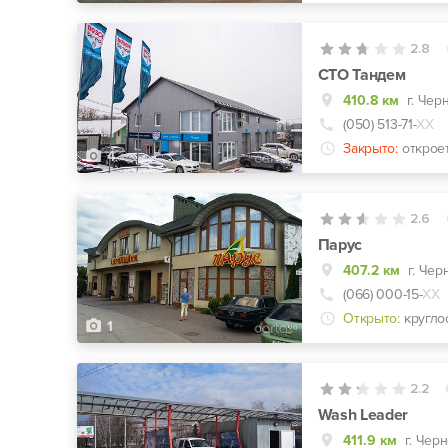
2.8
СТО Тандем
410.8 км
г. Чер
(050) 513-71-
ХХ
Закрыто:
открое
4
2.6
Парус
407.2 км
г. Чер
(066) 000-15-
ХХ
Открыто:
кругло
1
2.2
Wash Leader
411.9 км
г. Чер