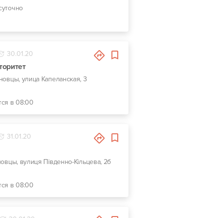
суточно
30.01.20
торитет
рновцы, улица Капеланская, 3
тся в 08:00
31.01.20
новцы, вулиця Південно-Кільцева, 2б
тся в 08:00