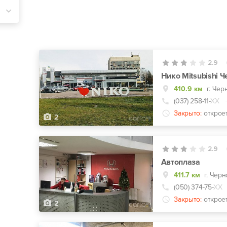
2.9
Нико Mitsubishi 
410.9 км
г. Чер
(037) 258-11-
ХХ
Закрыто:
открое
2
2.9
Автоплаза
411.7 км
г. Чер
(050) 374-75-
ХХ
Закрыто:
открое
2