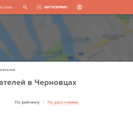
АВТОСЕРВИС
ЕКЛАМА
игателей
ателей в Черновцах
По рейтингу
|
По расстоянию