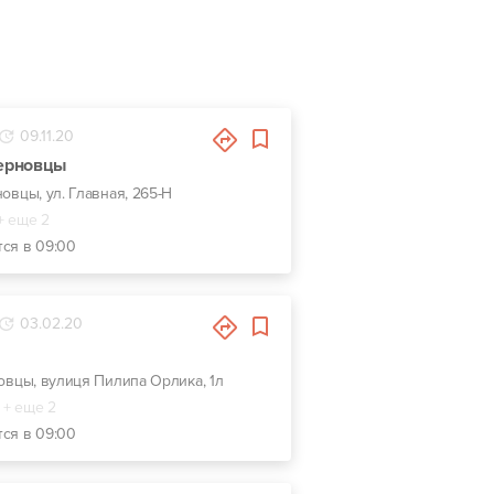
09.11.20
Черновцы
новцы, ул. Главная, 265-Н
+ еще 2
тся в 09:00
03.02.20
новцы, вулиця Пилипа Орлика, 1л
+ еще 2
тся в 09:00