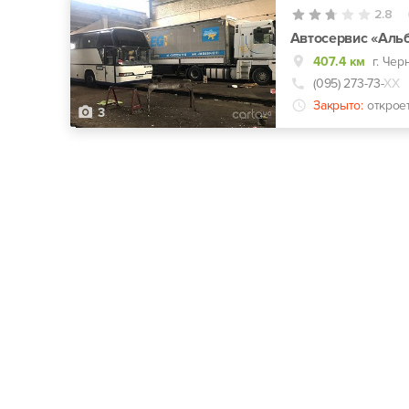
2.8
Автосервис «Аль
407.4 км
г. Чер
(095) 273-73-
ХХ
Закрыто:
открое
3