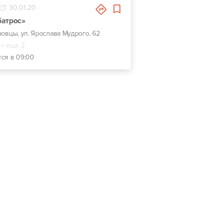
30.01.20
батрос»
новцы, ул. Ярослава Мудрого, 62
+ еще 2
тся в 09:00