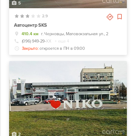
5
2.9
Автоцентр SKS
410.4 км
г. Черновцы, Маловокзальная ул., 2
(096) 949-29-
ХХ
+ еще 4
Закрыто:
откроется в ПН в 09:00
2