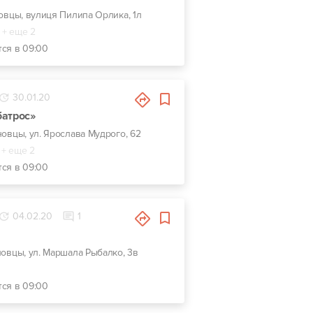
новцы, вулиця Пилипа Орлика, 1л
+ еще 2
тся в 09:00
30.01.20
батрос»
новцы, ул. Ярослава Мудрого, 62
+ еще 2
тся в 09:00
04.02.20
1
новцы, ул. Маршала Рыбалко, 3в
тся в 09:00