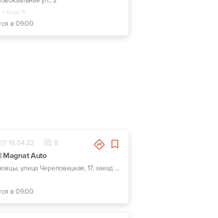
овокзальная ул., 2
+ еще 4
тся в 09:00
16.04.22
8
| Magnat Auto
г. Черновцы, улица Череповецкая, 17, заезд с ул. Комунальников
тся в 09:00