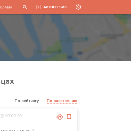
АВТОСЕРВИС
ЕКЛАМА
вцах
По рейтингу
|
По расстоянию
03.02.20