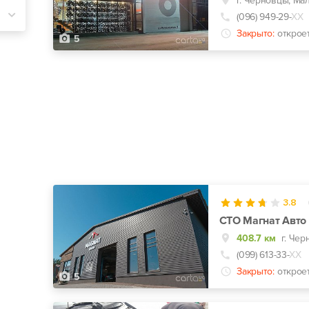
г. Черновцы, Мал
(096) 949-29-
ХХ
Закрыто:
открое
5
3.8
СТО Магнат Авто 
408.7 км
(099) 613-33-
ХХ
Закрыто:
открое
5