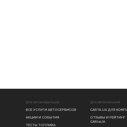
Для автовладельцев
Для автокомпаний
ВСЕ УСЛУГИ АВТОСЕРВИСОВ
CARTA.UA ДЛЯ КОМ
АКЦИИ И СОБЫТИЯ
ОТЗЫВЫ И РЕЙТИНГ
CARtaUA
ТЕСТЫ ТОПЛИВА