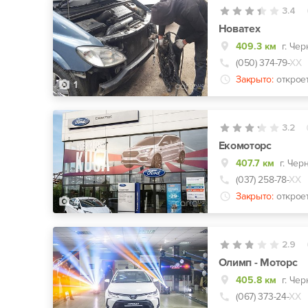
3.4
Новатех
409.3 км
г. Че
(050) 374-79-
ХХ
Закрыто:
открое
1
3.2
Екомоторс
407.7 км
г. Чер
(037) 258-78-
ХХ
Закрыто:
открое
4
2.9
Олимп - Моторс
405.8 км
г. Чер
(067) 373-24-
ХХ