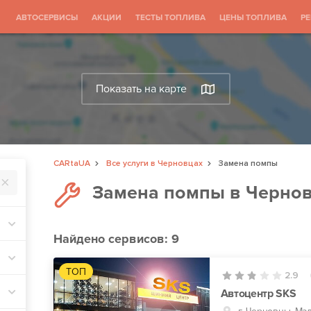
АВТОСЕРВИСЫ
АКЦИИ
ТЕСТЫ ТОПЛИВА
ЦЕНЫ ТОПЛИВА
Р
Показать на карте
CARtaUA
Все услуги в Черновцах
Замена помпы
Замена помпы в Черно
Найдено
сервисов: 9
ТОП
2.9
Автоцентр SKS