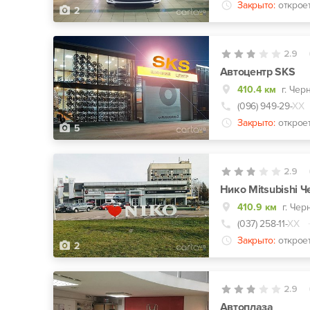
Закрыто:
открое
2
2.9
Автоцентр SKS
410.4 км
г. Чер
(096) 949-29-
ХХ
Закрыто:
открое
5
2.9
Нико Mitsubishi 
410.9 км
г. Чер
(037) 258-11-
ХХ
Закрыто:
открое
2
2.9
Автоплаза