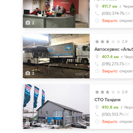
411.7 км
г. Чер
(050) 374-75-
ХХ
Закрыто:
открое
2
2.8
Автосервис «Аль
407.4 км
г. Чер
(095) 273-73-
ХХ
Закрыто:
открое
3
2.8
СТО Тандем
410.8 км
г. Чер
(050) 513-71-
ХХ
Закрыто:
открое
4