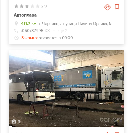
2.9
Автоплаза
411.7 км
г. Черновцы, вулиця Пилипа Орлика, 1л
(050) 374-75-
ХХ
+ еще 2
Закрыто:
откроется в 09:00
3