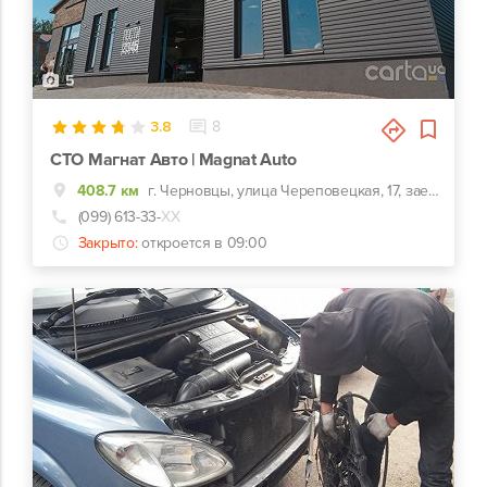
5
3.8
8
СТО Магнат Авто | Magnat Auto
408.7 км
г. Черновцы, улица Череповецкая, 17, заезд с ул. Комунальников
(099) 613-33-
ХХ
Закрыто:
откроется в 09:00