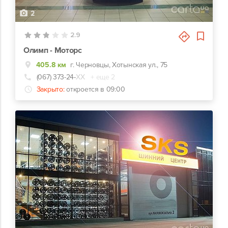
2
2.9
Олимп - Моторс
405.8 км
г. Черновцы, Хотынская ул., 75
(067) 373-24-
ХХ
+ еще 2
Закрыто:
откроется в 09:00