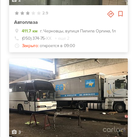
2
2.9
Автоплаза
411.7 км
г. Черновцы, вулиця Пилипа Орлика, 1л
(050) 374-75-
ХХ
+ еще 2
Закрыто:
откроется в 09:00
3