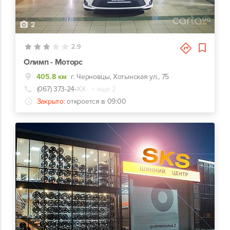
2
2.9
Олимп - Моторс
405.8 км
г. Черновцы, Хотынская ул., 75
(067) 373-24-
ХХ
+ еще 2
Закрыто:
откроется в 09:00