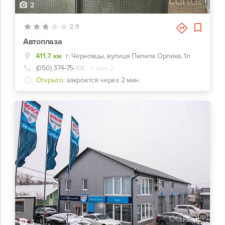
2
2.9
Автоплаза
411.7 км
г. Черновцы, вулиця Пилипа Орлика, 1л
(050) 374-75-
ХХ
+ еще 2
Открыто:
закроется через 2 мин.
4