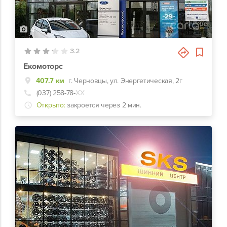
4
3.2
Екомоторс
407.7 км
г. Черновцы, ул. Энергетическая, 2г
(037) 258-78-
ХХ
Открыто:
закроется через 2 мин.