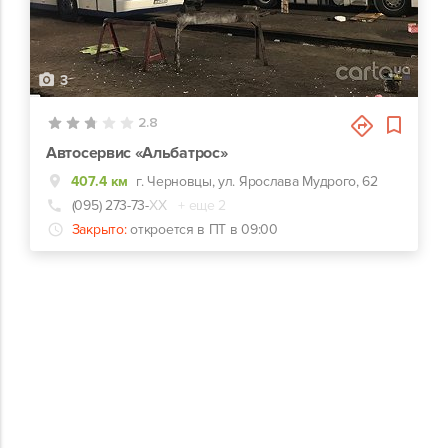
3
2.8
Автосервис «Альбатрос»
407.4 км
г. Черновцы, ул. Ярослава Мудрого, 62
(095) 273-73-
ХХ
+ еще 2
Закрыто:
откроется в ПТ в 09:00