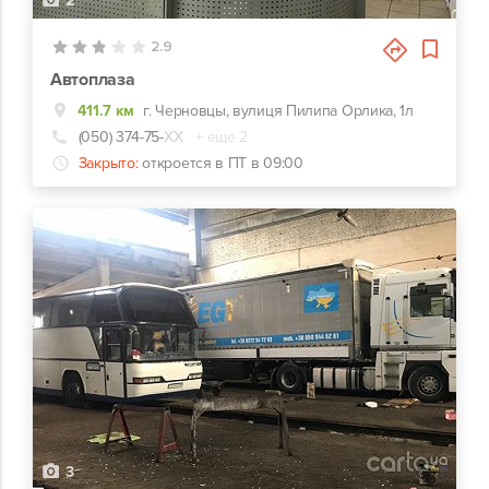
2
2.9
Автоплаза
411.7 км
г. Черновцы, вулиця Пилипа Орлика, 1л
(050) 374-75-
ХХ
+ еще 2
Закрыто:
откроется в ПТ в 09:00
3