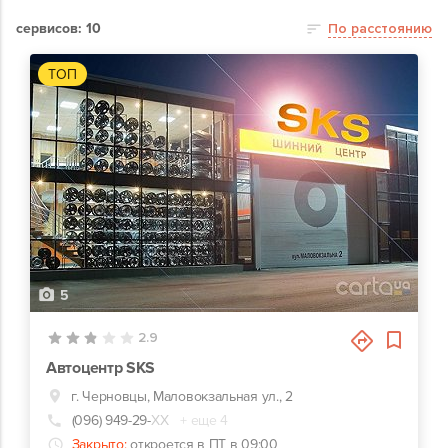
сервисов: 10
По расстоянию
ТОП
5
2.9
Автоцентр SKS
г. Черновцы, Маловокзальная ул., 2
(096) 949-29-
ХХ
+ еще 4
Закрыто:
откроется в ПТ в 09:00