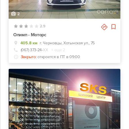
2
2.9
Олимп - Моторс
405.8 км
г. Черновцы, Хотынская ул., 75
(067) 373-24-
ХХ
+ еще 2
Закрыто:
откроется в ПТ в 09:00