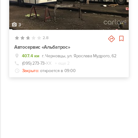
3
2.8
Автосервис «Альбатрос»
407.4 км
г. Черновцы, ул. Ярослава Мудрого, 62
(095) 273-73-
ХХ
+ еще 2
Закрыто:
откроется в 09:00