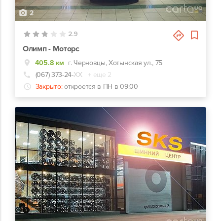
2
2.9
Олимп - Моторс
405.8 км
г. Черновцы, Хотынская ул., 75
(067) 373-24-
ХХ
+ еще 2
Закрыто:
откроется в ПН в 09:00