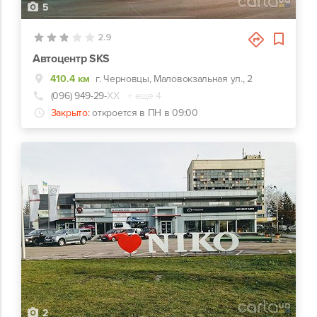
5
2.9
Автоцентр SKS
410.4 км
г. Черновцы, Маловокзальная ул., 2
(096) 949-29-
ХХ
+ еще 4
Закрыто:
откроется в ПН в 09:00
2