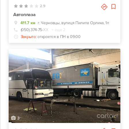
2.9
Автоплаза
411.7 км
г. Черновцы, вулиця Пилипа Орлика, 1л
(050) 374-75-
ХХ
+ еще 2
Закрыто:
откроется в ПН в 09:00
3