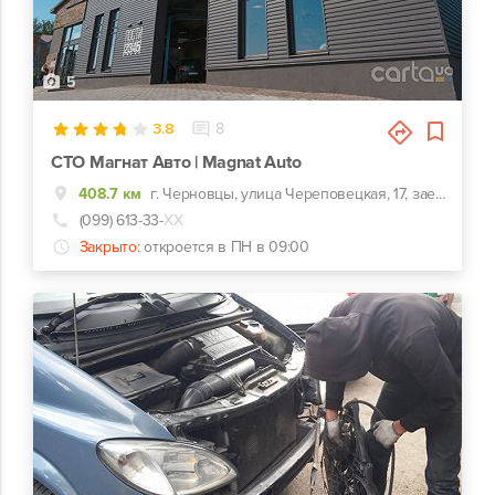
5
3.8
8
СТО Магнат Авто | Magnat Auto
408.7 км
г. Черновцы, улица Череповецкая, 17, заезд с ул. Комунальников
(099) 613-33-
ХХ
Закрыто:
откроется в ПН в 09:00