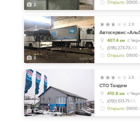
Открыто:
09:00 -
2
2.8
Автосервис «Аль
407.4 км
г. Чер
(095) 273-73-
ХХ
Открыто:
09:00 -
3
2.8
СТО Тандем
410.8 км
г. Чер
(050) 513-71-
ХХ
Открыто:
09:00 -
4