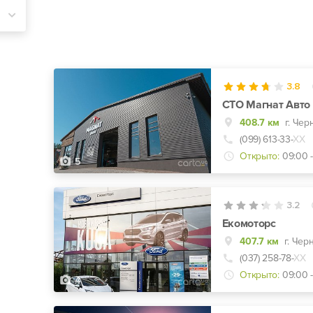
3.8
СТО Магнат Авто 
408.7 км
(099) 613-33-
ХХ
Открыто:
09:00 -
5
3.2
Екомоторс
407.7 км
г. Чер
(037) 258-78-
ХХ
Открыто:
09:00 -
4