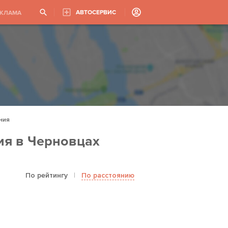
АВТОСЕРВИС
ЕКЛАМА
ния
ия в Черновцах
По рейтингу
|
По расстоянию