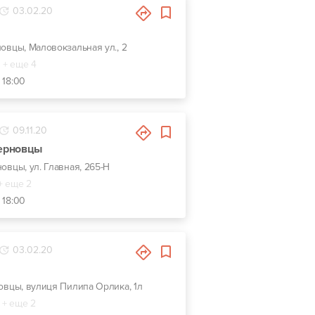
03.02.20
новцы, Маловокзальная ул., 2
+ еще 4
 18:00
09.11.20
Черновцы
новцы, ул. Главная, 265-Н
+ еще 2
 18:00
03.02.20
новцы, вулиця Пилипа Орлика, 1л
+ еще 2