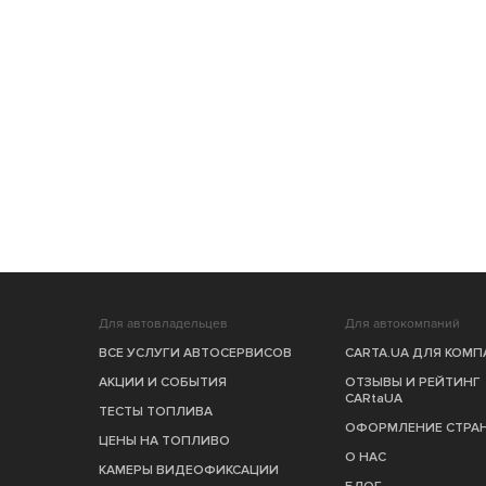
Для автовладельцев
Для автокомпаний
ВСЕ УСЛУГИ АВТОСЕРВИСОВ
CARTA.UA ДЛЯ КОМ
АКЦИИ И СОБЫТИЯ
ОТЗЫВЫ И РЕЙТИНГ
CARtaUA
ТЕСТЫ ТОПЛИВА
ОФОРМЛЕНИЕ СТРА
ЦЕНЫ НА ТОПЛИВО
О НАС
КАМЕРЫ ВИДЕОФИКСАЦИИ