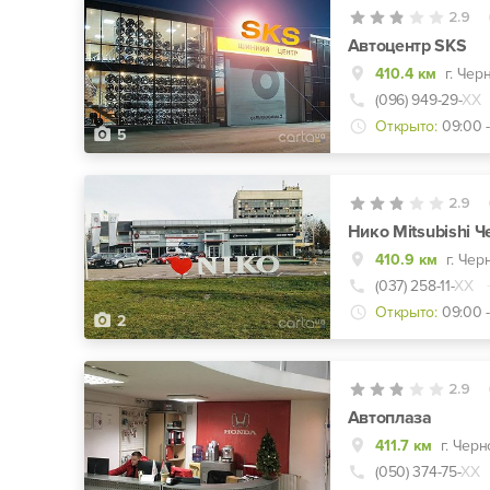
2.9
Автоцентр SKS
410.4 км
г. Чер
(096) 949-29-
ХХ
Открыто:
09:00 -
5
2.9
Нико Mitsubishi 
410.9 км
г. Чер
(037) 258-11-
ХХ
Открыто:
09:00 -
2
2.9
Автоплаза
411.7 км
г. Чер
(050) 374-75-
ХХ