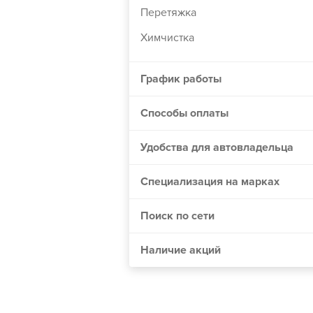
Перетяжка
Винница
Днепр
Химчистка
Житомир
График работы
Одесса
Николаев
Способы оплаты
Мелитополь
Удобства для автовладельца
Сумы
Черкассы
Специализация на марках
Хмельницкий
Полтава
Поиск по сети
Чернигов
Наличие акций
Кривой Рог
Херсон
Черновцы