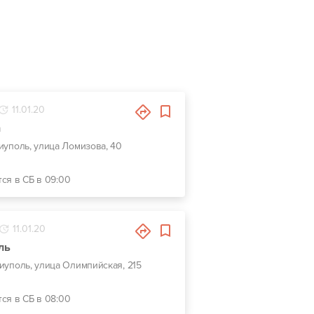
11.01.20
h
риуполь, улица Ломизова, 40
тся в СБ в 09:00
11.01.20
ль
риуполь, улица Олимпийская, 215
тся в СБ в 08:00