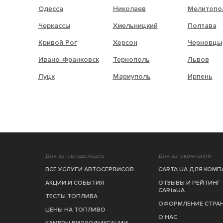
Одесса
Николаев
Мелитопо
Черкассы
Хмельницкий
Полтава
Кривой Рог
Херсон
Черновцы
Ивано-Франковск
Тернополь
Львов
Луцк
Мариуполь
Ирпень
Для автовладельцев
Для автокомпаний
ВСЕ УСЛУГИ АВТОСЕРВИСОВ
CARTA.UA ДЛЯ КОМ
АКЦИИ И СОБЫТИЯ
ОТЗЫВЫ И РЕЙТИНГ
CARtaUA
ТЕСТЫ ТОПЛИВА
ОФОРМЛЕНИЕ СТРА
ЦЕНЫ НА ТОПЛИВО
О НАС