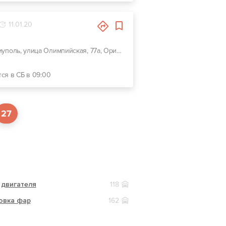
11.01.20
г. Мариуполь, улица Олимпийская, 77а, Ориентир АЗС Paralel
тся в СБ в 09:00
27
 двигателя
118
овка фар
162