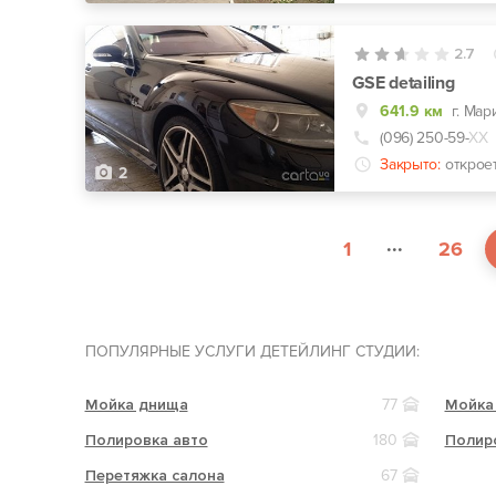
2.7
GSE detailing
641.9 км
(096) 250-59-
ХХ
Закрыто:
открое
2
...
1
26
ПОПУЛЯРНЫЕ УСЛУГИ ДЕТЕЙЛИНГ СТУДИИ:
Мойка днища
77
Мойка
Полировка авто
180
Полир
Перетяжка салона
67