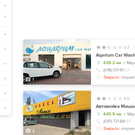
2.2
Aqarium Car Was
639.2 км
г. Ма
(096) 131-91-
ХХ
Закрыто:
открое
1
2.0
Автомойка Мише
640.9 км
г. Ма
(097) 721-88-
ХХ
Закрыто:
открое
2