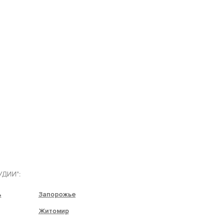
УДИИ":
ь
Запорожье
Житомир