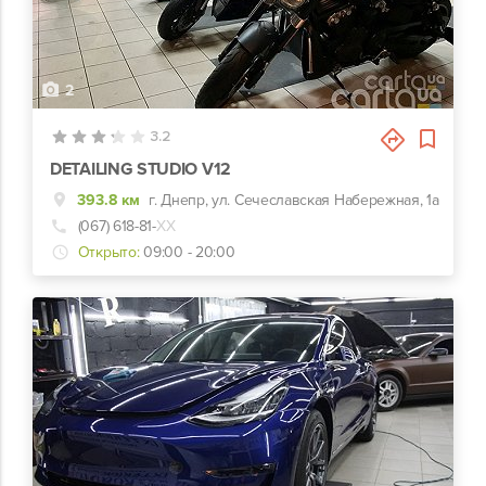
2
3.2
DETAILING STUDIO V12
393.8 км
г. Днепр, ул. Сечеславская Набережная, 1а
(067) 618-81-
ХХ
Открыто:
09:00 - 20:00