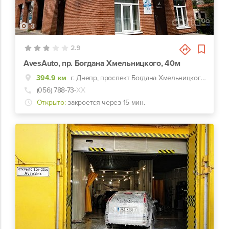
3
2.9
AvesAuto, пр. Богдана Хмельницкого, 40м
394.9 км
г. Днепр, проспект Богдана Хмельницкого, 40м
(056) 788-73-
ХХ
Открыто:
закроется через 15 мин.