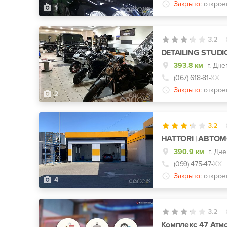
Закрыто:
открое
1
3.2
DETAILING STUDI
393.8 км
г. Дне
(067) 618-81-
ХХ
Закрыто:
открое
2
3.2
HATTORI | АВТО
390.9 км
(099) 475-47-
ХХ
Закрыто:
открое
4
3.2
Комплекс 47 Атм