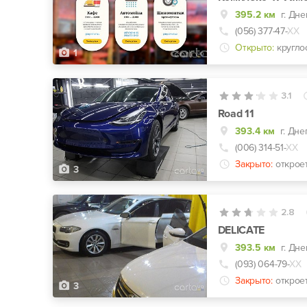
395.2 км
г. Дн
(056) 377-47-
ХХ
Открыто:
кругло
1
3.1
Road 11
393.4 км
г. Дне
(006) 314-51-
ХХ
Закрыто:
открое
3
2.8
DELICATE
393.5 км
г. Дне
(093) 064-79-
ХХ
Закрыто:
открое
3