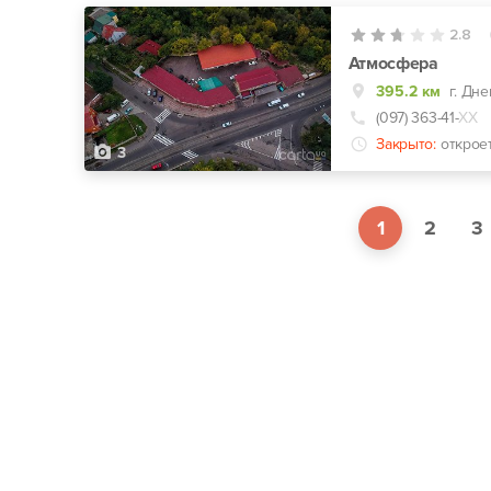
2.8
Атмосфера
395.2 км
г. Дн
(097) 363-41-
ХХ
Закрыто:
открое
3
1
2
3