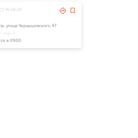
16.04.20
епр, улица Чернышевского, 47
+ еще 2
тся в 09:00