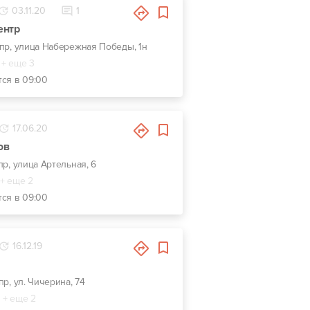
03.11.20
1
ентр
епр, улица Набережная Победы, 1н
+ еще 3
тся в 09:00
17.06.20
ов
пр, улица Артельная, 6
+ еще 2
тся в 09:00
16.12.19
пр, ул. Чичерина, 74
+ еще 2