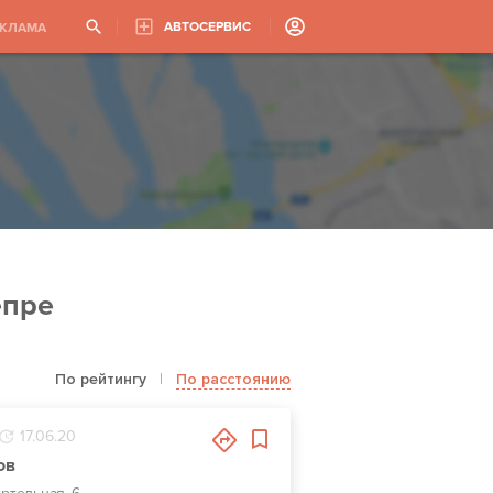
АВТОСЕРВИС
ЕКЛАМА
епре
По рейтингу
|
По расстоянию
17.06.20
ов