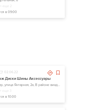
Артельная, 6
+ еще 2
тся в 09:00
02.06.22
аж Диски Шины Аксессуары
г. Днепр, улица Янтарная, 2а, В районе виадука на Янтарной
+ еще 3
ся в 10:00