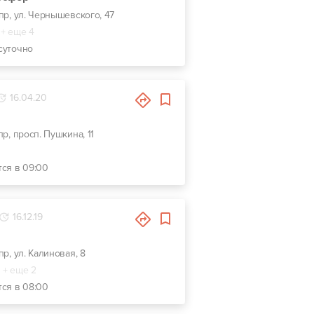
епр, ул. Чернышевского, 47
+ еще 4
суточно
16.04.20
пр, просп. Пушкина, 11
тся в 09:00
16.12.19
пр, ул. Калиновая, 8
+ еще 2
тся в 08:00