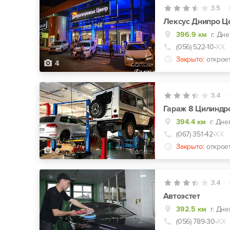
3.5
Лексус Днипро Ц
396.9 км
г. Дн
(056) 522-10-
ХХ
Закрыто:
открое
4
3.4
Гараж 8 Цилиндр
394.4 км
г. Дне
(067) 351-42-
ХХ
Закрыто:
открое
6
3.4
Автоэстет
392.5 км
г. Дне
(056) 789-30-
ХХ