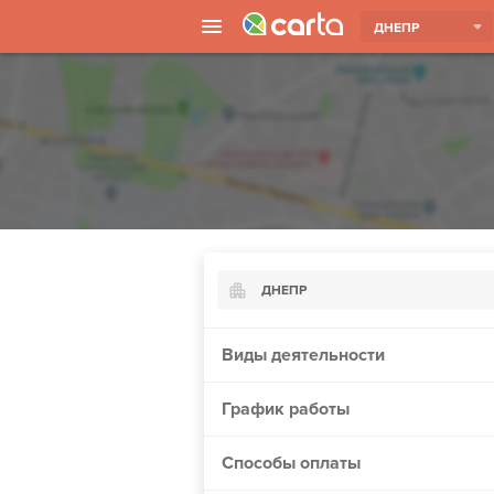
ДНЕПР
ДНЕПР
Киев
Виды деятельности
Харьков
График работы
Борисполь
Запорожье
Способы оплаты
Ужгород