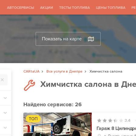
АВТОСЕРВИСЫ
АКЦИИ
ТЕСТЫ ТОПЛИВА
ЦЕНЫ ТОПЛИВА
Р
Показать на карте
CARtaUA
Все услуги в Днепре
Химчистка салона
Химчистка салона в Дн
Найдено
сервисов: 26
ТОП
3.4
Гараж 8 Цилиндр