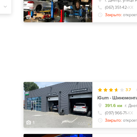
г. Днепр, улица 
(067) 351-42-
ХХ
Закрыто:
открое
6
3.7
iGum - Шиномонт
391.6 км
(097) 966-71-
ХХ
Закрыто:
откроет
1