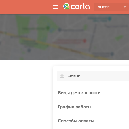
ДНЕПР
ДНЕПР
Киев
Виды деятельности
Харьков
График работы
Борисполь
Запорожье
Способы оплаты
Винница