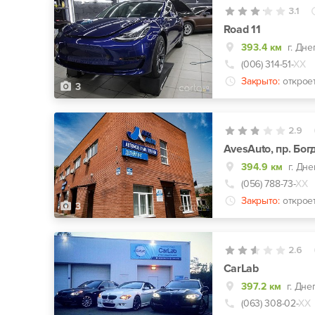
3.1
Road 11
393.4 км
г. Дне
(006) 314-51-
ХХ
Закрыто:
открое
3
2.9
AvesAuto, пр. Бо
394.9 км
(056) 788-73-
ХХ
Закрыто:
открое
3
2.6
CarLab
397.2 км
г. Дне
(063) 308-02-
ХХ