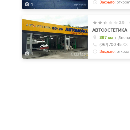
Закрыто:
открое
1
2.5
АВТОЭСТЕТИКА
397 км
г. Днеп
(067) 700-45-
ХХ
Закрыто:
открое
1