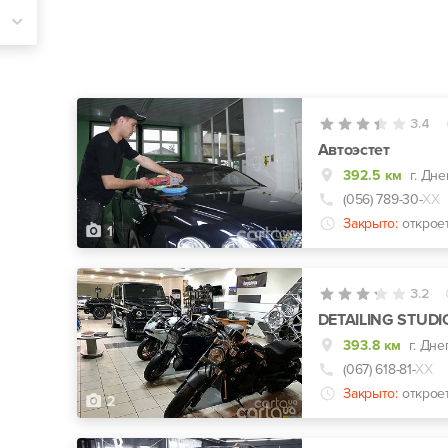
3.4
Автоэстет
392.5 км
г. Дне
(056) 789-30-
ХХ
Закрыто:
открое
1
3.2
DETAILING STUDI
393.8 км
г. Дне
(067) 618-81-
ХХ
Закрыто:
открое
2