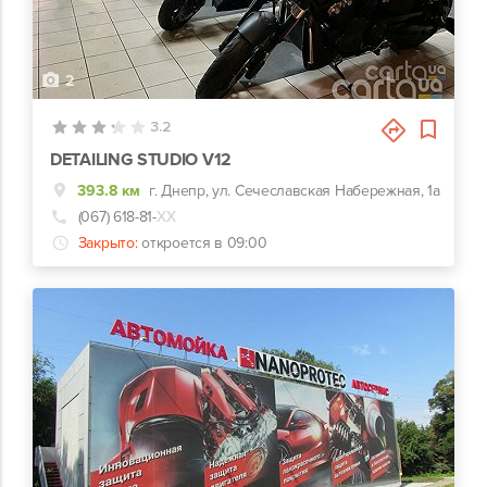
2
3.2
DETAILING STUDIO V12
393.8 км
г. Днепр, ул. Сечеславская Набережная, 1а
(067) 618-81-
ХХ
Закрыто:
откроется в 09:00