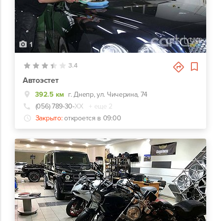
1
3.4
Автоэстет
392.5 км
г. Днепр, ул. Чичерина, 74
(056) 789-30-
ХХ
+ еще 2
Закрыто:
откроется в 09:00