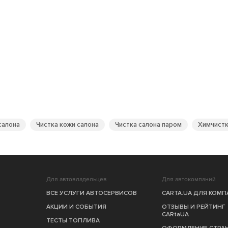
салона
Чистка кожи салона
Чистка салона паром
Химчистк
Для автовладельцев
Для автокомпаний
ВСЕ УСЛУГИ АВТОСЕРВИСОВ
CARTA.UA ДЛЯ КОМ
АКЦИИ И СОБЫТИЯ
ОТЗЫВЫ И РЕЙТИНГ
CARtaUA
ТЕСТЫ ТОПЛИВА