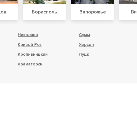
ков
Борисполь
Запорожье
Ви
Николаев
Сумы
Кривой Рог
Херсон
Кропивницкий
Луцк
Краматорск