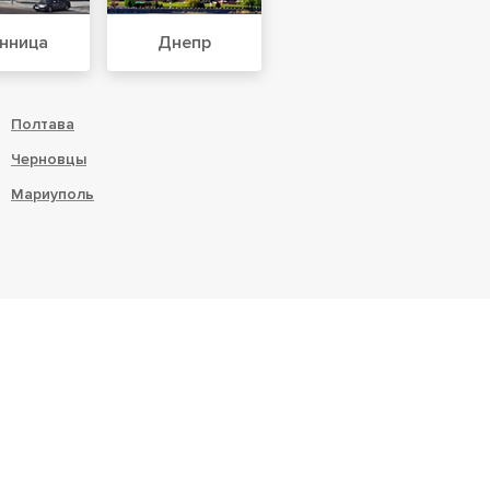
нница
Днепр
Полтава
Черновцы
Мариуполь