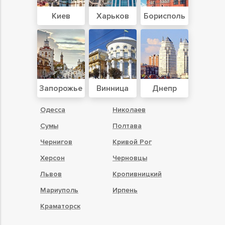
Киев
Харьков
Борисполь
Запорожье
Винница
Днепр
Одесса
Николаев
Сумы
Полтава
Чернигов
Кривой Рог
Херсон
Черновцы
Львов
Кропивницкий
Мариуполь
Ирпень
Краматорск