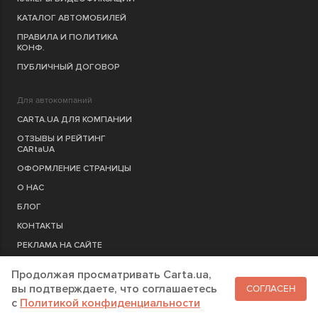
КАТАЛОГ АВТОМОБИЛЕЙ
ПРАВИЛА И ПОЛИТИКА
КОНФ.
ПУБЛИЧНЫЙ ДОГОВОР
Для автокомпаний
CARTA.UA ДЛЯ КОМПАНИИ
ОТЗЫВЫ И РЕЙТИНГ
CARtaUA
ОФОРМЛЕНИЕ СТРАНИЦЫ
О НАС
БЛОГ
КОНТАКТЫ
РЕКЛАМА НА САЙТЕ
Продолжая просматривать Carta.ua,
РЕГИСТРАЦИЯ
КОМПАНИЮ
вы подтверждаете, что соглашаетесь
СОГЛАСЕН
c
Политикой конфиденциальности