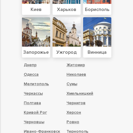
Киев
Харьков
Борисполь
Запорожье
Ужгород
Винница
Днепр
Житомир
Одесса
Николаев
Мелитополь
Сумы
Черкассы
Хмельницкий
Полтава
Чернигов
Кривой Рог
Херсон
Черновцы
Ровно
Ивано-Франковск
Тернополь