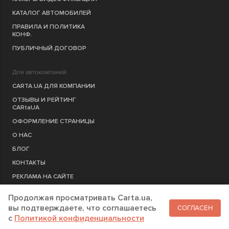
КАТАЛОГ АВТОМОБИЛЕЙ
ПРАВИЛА И ПОЛИТИКА
КОНФ.
ПУБЛИЧНЫЙ ДОГОВОР
Для автокомпаний
CARTA.UA ДЛЯ КОМПАНИИ
ОТЗЫВЫ И РЕЙТИНГ
CARtaUA
ОФОРМЛЕНИЕ СТРАНИЦЫ
О НАС
БЛОГ
КОНТАКТЫ
РЕКЛАМА НА САЙТЕ
Продолжая просматривать Carta.ua,
РЕГИСТРАЦИЯ
КОМПАНИЮ
вы подтверждаете, что соглашаетесь
СОГЛАСЕН
c
Политикой конфиденциальности