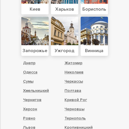
Киев
Харьков
Борисполь
Запорожье
Ужгород
Винница
Днепр
Житомир
Одесса
Николаев
Сумы
Черкассы
Хмельницкий
Полтава
Чернигов
Кривой Рог
Херсон
Черновцы
Ровно
Тернополь
Львов
Кропивницкий