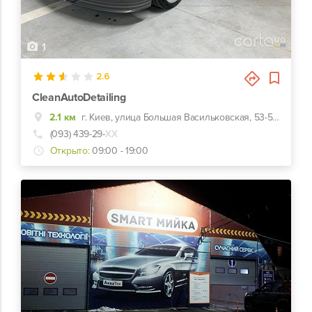
1
2.6
CleanAutoDetailing
2.1 км
г. Киев, улица Большая Васильковская, 53-55а, Подземный паркинг Троицкий
(093) 439-29-
ХХ
Открыто:
09:00 - 19:00