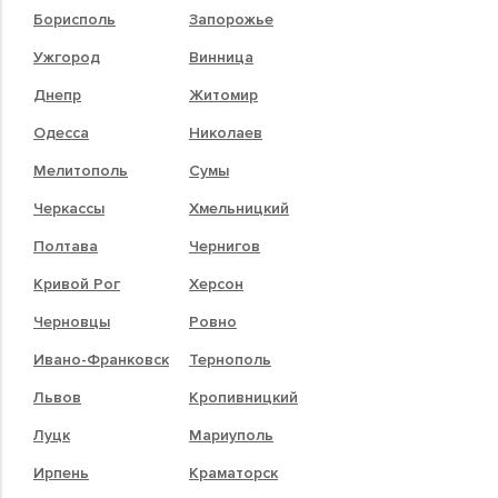
Борисполь
Запорожье
Ужгород
Винница
Днепр
Житомир
Одесса
Николаев
Мелитополь
Сумы
Черкассы
Хмельницкий
Полтава
Чернигов
Кривой Рог
Херсон
Черновцы
Ровно
Ивано-Франковск
Тернополь
Львов
Кропивницкий
Луцк
Мариуполь
Ирпень
Краматорск