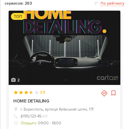
сервисов: 263
По рейтингу
ТОП
2
3.5
HOME DETAILING
г. Борисполь, вулиця Київський шлях, 171
(095) 123-45-
ХХ
Открыто:
09:00 - 18:00