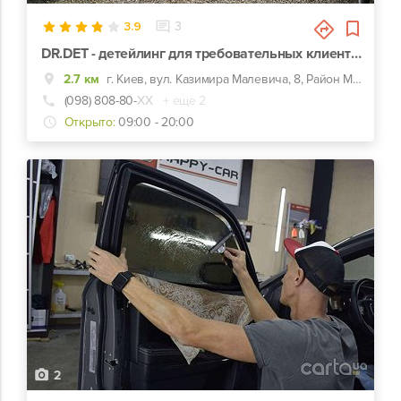
3.9
3
DR.DET - детейлинг для требовательных клиентов
2.7 км
г. Киев, вул. Казимира Малевича, 8, Район М.Олимпийская
(098) 808-80-
ХХ
+ еще 2
Открыто:
09:00 - 20:00
2