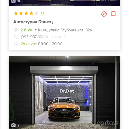
10
3.8
Автостудия Глянец
2.6 км
г. Киев, улица Глубочицкая, 32а
(093) 987-66-
ХХ
+ еще 2
Открыто:
09:00 - 20:00
7