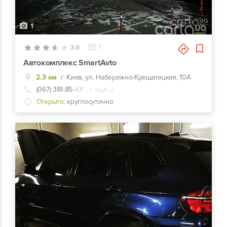
1
3.6
1
Автокомплекс SmartAvto
2.3 км
г. Киев, ул. Набережно-Крещатицкая, 10А
(067) 381-85-
ХХ
+ еще 2
Открыто:
круглосуточно