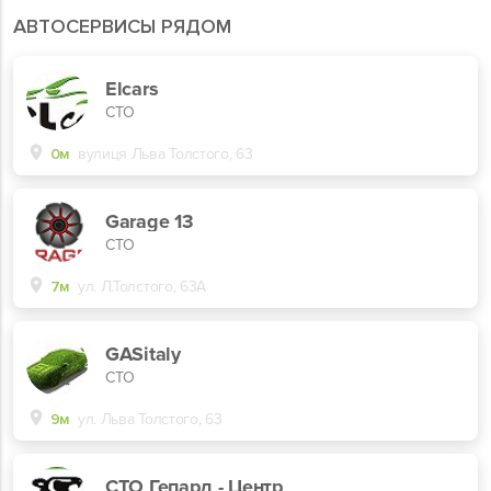
АВТОСЕРВИСЫ РЯДОМ
Elcars
СТО
0м
вулиця Льва Толстого, 63
Garage 13
СТО
7м
ул. Л.Толстого, 63А
GASitaly
СТО
9м
ул. Льва Толстого, 63
СТО Гепард - Центр