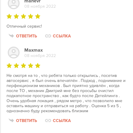
manevr
08 ноября 2022
Отличный сервис!
ОТВЕТИТЬ
ССЫЛКА
Maxmax
08 ноября 2022
Не смотря на то , что ребята только открылись , посетив
автосервис , я был очень впечатлён . Подход , поднимание и
перфекционизм механиков . Был приятно удивлён , когда
после ТО , механик Дмитрий мне без просьбы очистил
подкапотное пространство , как будто после Детейлинга .
Очень удобная локация , рядом метро , что позволило мне
оставить машину и отправиться на работу . Оценка 5 из 5 ,
однозначно буду рекомендовать близким
ОТВЕТИТЬ
ССЫЛКА