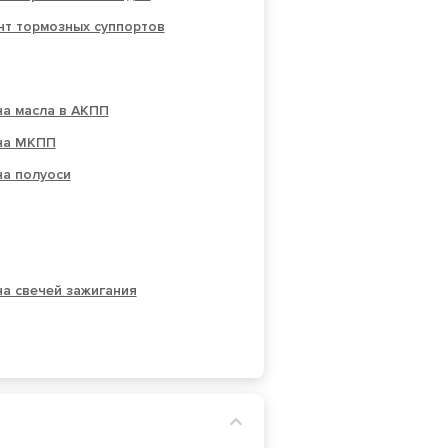
нт тормозных суппортов
на масла в АКПП
на МКПП
на полуоси
а свечей зажигания