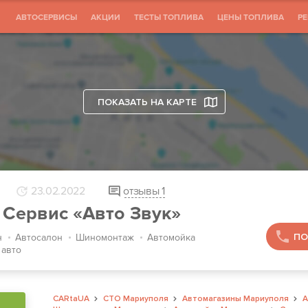
АВТОСЕРВИСЫ
АКЦИИ
ТЕСТЫ ТОПЛИВА
ЦЕНЫ ТОПЛИВА
Р
ПОКАЗАТЬ НА КАРТЕ
23.02.2022
отзывы
1
 Сервис «Авто Звук»
ПО
н
Автосалон
Шиномонтаж
Автомойка
 авто
CARtaUA
СТО Мариуполя
Автомагазины Мариуполя
А