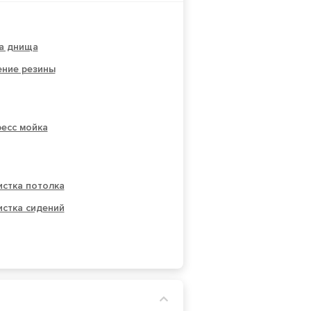
а днища
ение резины
есс мойка
истка потолка
истка сидений