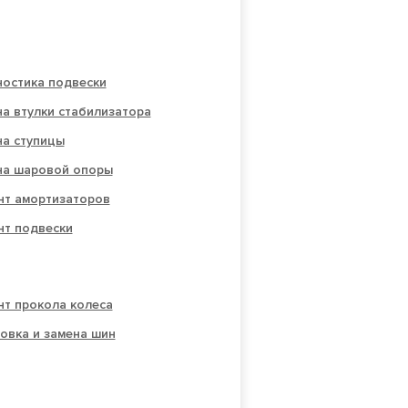
ностика подвески
а втулки стабилизатора
на ступицы
на шаровой опоры
нт амортизаторов
нт подвески
нт прокола колеса
овка и замена шин