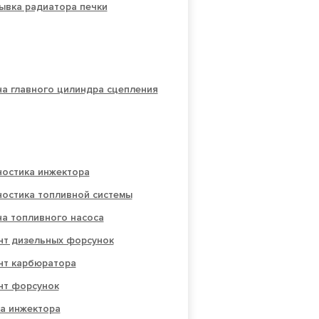
ывка радиатора печки
а главного цилиндра сцепления
ностика инжектора
ностика топливной системы
а топливного насоса
нт дизельных форсунок
нт карбюратора
нт форсунок
а инжектора