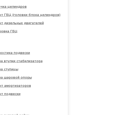
очка цилиндров
т ГБЦ (головки блока цилиндров)
нт дизельных двигателей
овка ГБЦ
ностика подвески
а втулки стабилизатора
на ступицы
на шаровой опоры
нт амортизаторов
нт подвески