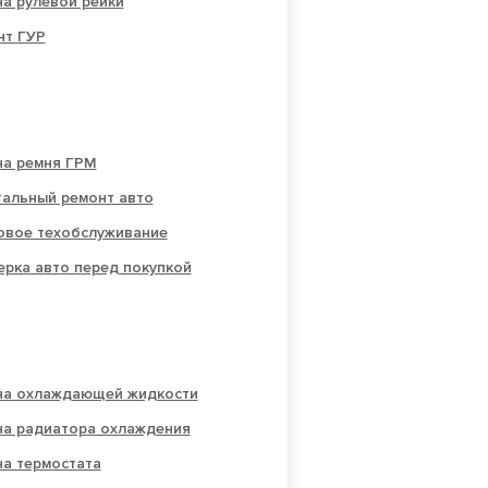
а рулевой рейки
нт ГУР
на ремня ГРМ
тальный ремонт авто
овое техобслуживание
рка авто перед покупкой
на охлаждающей жидкости
на радиатора охлаждения
на термостата