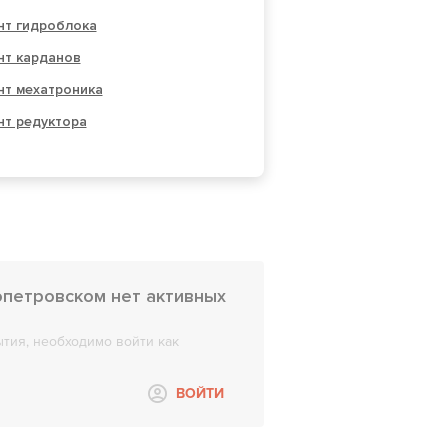
нт гидроблока
нт карданов
нт мехатроника
нт редуктора
опетровском нет активных
тия, необходимо войти как
ВОЙТИ