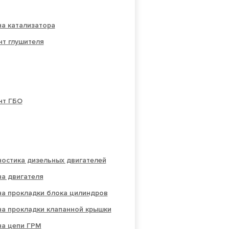
а катализатора
нт глушителя
нт ГБО
остика дизельных двигателей
а двигателя
на прокладки блока цилиндров
на прокладки клапанной крышки
на цепи ГРМ