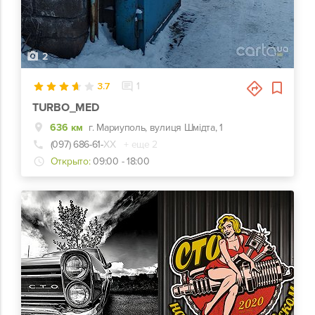
2
3.7
1
TURBO_MED
636 км
г. Мариуполь, вулиця Шмідта, 1
(097) 686-61-
ХХ
+ еще 2
Открыто:
09:00 - 18:00