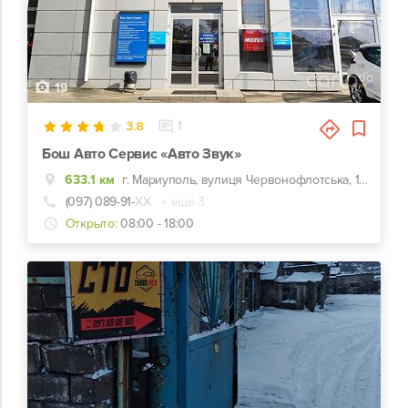
19
3.8
1
Бош Авто Сервис «Авто Звук»
633.1 км
г. Мариуполь, вулиця Червонофлотська, 127а, Конечная троллейбуса №1
(097) 089-91-
ХХ
+ еще 3
Открыто:
08:00 - 18:00