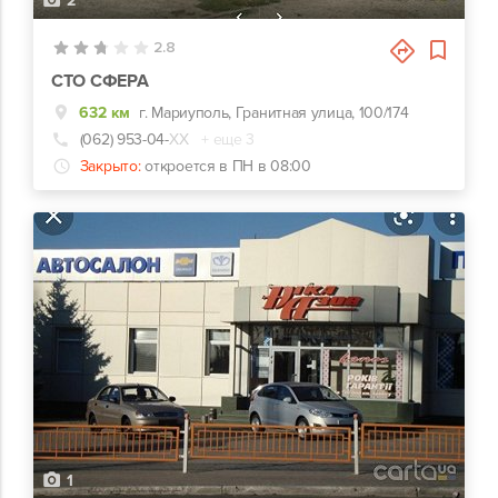
2
2.8
СТО СФЕРА
632 км
г. Мариуполь, Гранитная улица, 100/174
(062) 953-04-
ХХ
+ еще 3
Закрыто:
откроется в ПН в 08:00
1