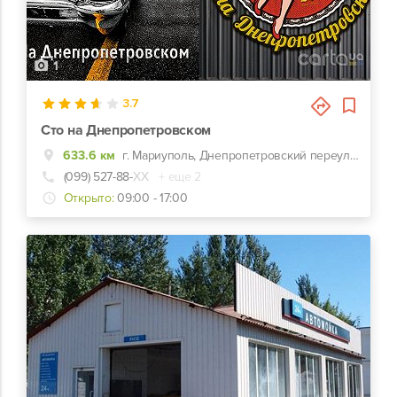
1
3.7
Сто на Днепропетровском
633.6 км
г. Мариуполь, Днепропетровский переулок, 19/2
(099) 527-88-
ХХ
+ еще 2
Открыто:
09:00 - 17:00