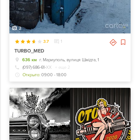
2
3.7
1
TURBO_MED
636 км
г. Мариуполь, вулиця Шмідта, 1
(097) 686-61-
ХХ
+ еще 2
Открыто:
09:00 - 18:00