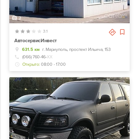
2
3.1
АвтосервисИнвест
631.5 км
г. Мариуполь, проспект Ильича, 153
(066) 760-46-
ХХ
Открыто:
08:00 - 17:00