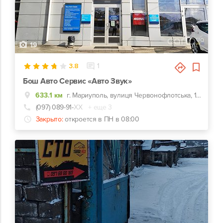
19
3.8
1
Бош Авто Сервис «Авто Звук»
633.1 км
г. Мариуполь, вулиця Червонофлотська, 127а, Конечная троллейбуса №1
(097) 089-91-
ХХ
+ еще 3
Закрыто:
откроется в ПН в 08:00