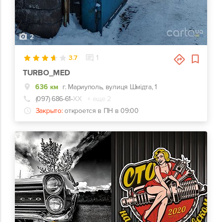
2
3.7
1
TURBO_MED
636 км
г. Мариуполь, вулиця Шмідта, 1
(097) 686-61-
ХХ
+ еще 2
Закрыто:
откроется в ПН в 09:00