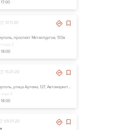
 17:00
10.11.20
риуполь, проспект Металлургов, 133в
+ еще 2
 18:00
15.01.20
г. Мариуполь, улица Артема, 127, Автомаркет "Евразия"
+ еще 3
 18:00
09.01.20
т