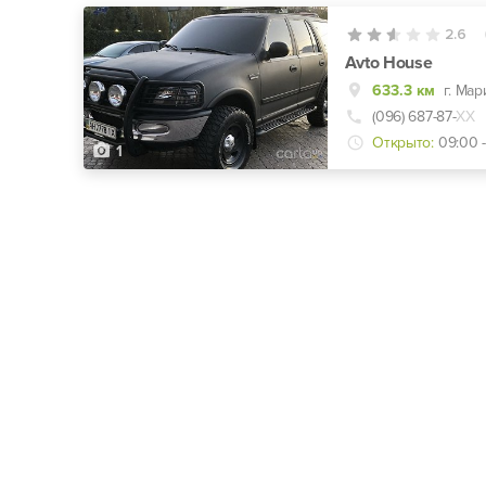
2.6
Avto House
633.3 км
г. Мар
(096) 687-87-
ХХ
Открыто:
09:00 -
1