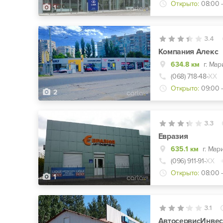
Открыто:
08:00 -
1
3.4
Компания Алекс
634.8 км
г. Ма
(068) 718-48-
ХХ
Открыто:
09:00 -
2
3.3
Евразия
635.1 км
(096) 911-91-
ХХ
Открыто:
08:00 -
1
3.1
АвтосервисИнвес