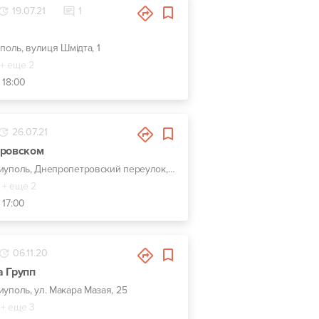
19.07.21
1
уполь, вулиця Шмідта, 1
+ еще 2
 18:00
26.07.21
тровском
г. Мариуполь, Днепропетровский переулок, 19/2
+ еще 2
 17:00
06.11.20
а Групп
иуполь, ул. Макара Мазая, 25
+ еще 3