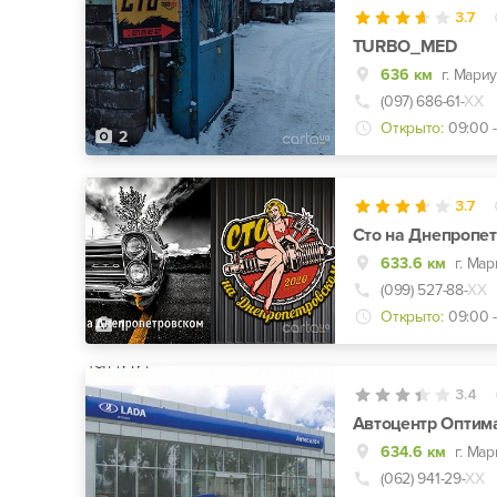
3.7
TURBO_MED
636 км
г. Мари
(097) 686-61-
ХХ
Открыто:
09:00 -
2
3.7
Сто на Днепропе
633.6 км
(099) 527-88-
ХХ
Открыто:
09:00 -
1
3.4
Автоцентр Оптим
634.6 км
г. Мар
(062) 941-29-
ХХ