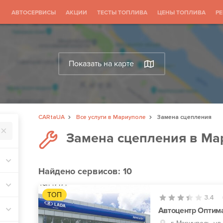
АВТОСЕРВИСЫ
АКЦИИ
ТЕСТЫ ТОПЛИВА
ЦЕНЫ ТОПЛИВА
Р
Показать на карте
CARtaUA
Все услуги в Мариуполе
Замена сцепления
Замена сцепления в Ма
Найдено
сервисов: 10
ТОП
3.4
Автоцентр Оптим