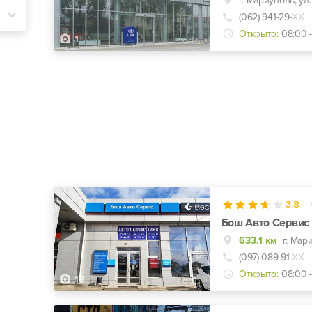
г. Мариуполь, ул
(062) 941-29-
ХХ
Открыто:
08:00 -
1
3.8
Бош Авто Сервис 
633.1 км
(097) 089-91-
ХХ
Открыто:
08:00 -
19