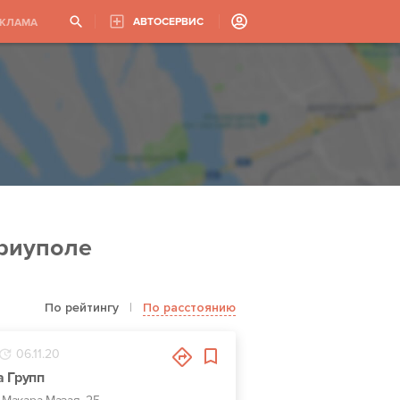
АВТОСЕРВИС
ЕКЛАМА
риуполе
По рейтингу
|
По расстоянию
06.11.20
а Групп