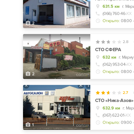
631.5 км
г. Мар
(066) 760-46-
ХХ
Открыто:
08:00 -
2
2.8
СТО СФЕРА
632 км
г. Мариу
(062) 953-04-
ХХ
Открыто:
08:00 -
2
2.7
СТО «Ника-Азов»
632.9 км
(067) 622-01-
ХХ
Открыто:
09:00 -
1