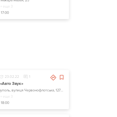
. Макара Мазая, 25
+ еще 3
 17:00
23.02.22
1
«Авто Звук»
г. Мариуполь, вулиця Червонофлотська, 127а, Конечная троллейбуса №1
+ еще 3
 18:00