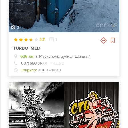
2
3.7
1
TURBO_MED
636 км
г. Мариуполь, вулиця Шмідта, 1
(097) 686-61-
ХХ
+ еще 2
Открыто:
09:00 - 18:00