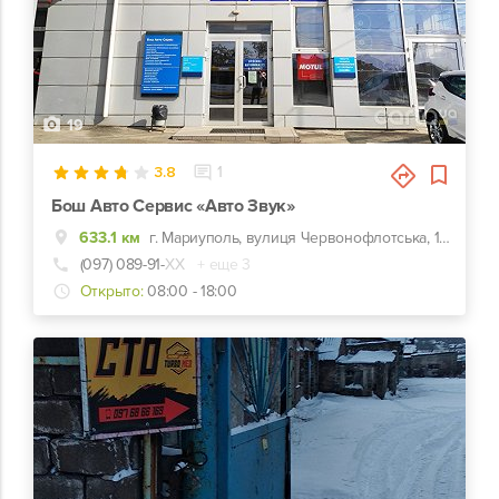
19
3.8
1
Бош Авто Сервис «Авто Звук»
633.1 км
г. Мариуполь, вулиця Червонофлотська, 127а, Конечная троллейбуса №1
(097) 089-91-
ХХ
+ еще 3
Открыто:
08:00 - 18:00