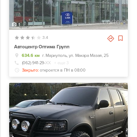
1
3.4
Автоцентр Оптима Групп
634.6 км
г. Мариуполь, ул. Макара Мазая, 25
(062) 941-29-
ХХ
+ еще 3
Закрыто:
откроется в ПН в 08:00