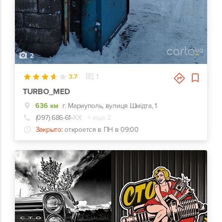
2
3.7
1
TURBO_MED
636 км
г. Мариуполь, вулиця Шмідта, 1
(097) 686-61-
ХХ
+ еще 2
Закрыто:
откроется в ПН в 09:00