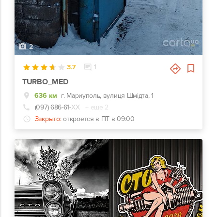
2
3.7
1
TURBO_MED
636 км
г. Мариуполь, вулиця Шмідта, 1
(097) 686-61-
ХХ
+ еще 2
Закрыто:
откроется в ПТ в 09:00