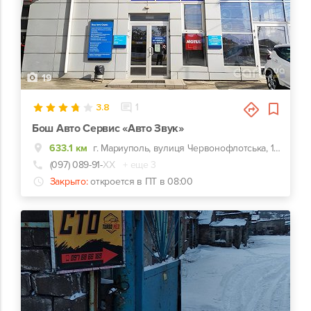
19
3.8
1
Бош Авто Сервис «Авто Звук»
633.1 км
г. Мариуполь, вулиця Червонофлотська, 127а, Конечная троллейбуса №1
(097) 089-91-
ХХ
+ еще 3
Закрыто:
откроется в ПТ в 08:00