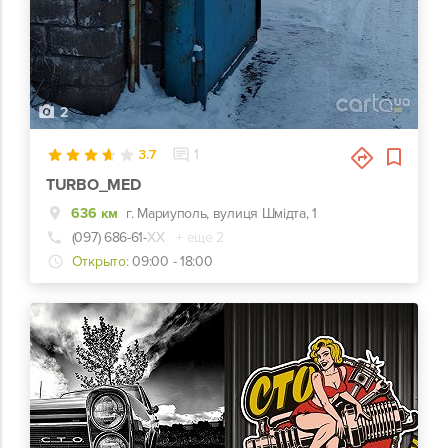
2
3.7
1
TURBO_MED
636 км
г. Мариуполь, вулиця Шмідта, 1
(097) 686-61-
ХХ
+ еще 2
Открыто:
09:00 - 18:00