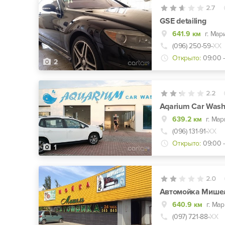
2.7
GSE detailing
641.9 км
(096) 250-59-
ХХ
Открыто:
09:00 -
2
2.2
Aqarium Car Was
639.2 км
г. Ма
(096) 131-91-
ХХ
Открыто:
09:00 -
1
2.0
Автомойка Мише
640.9 км
г. Ма
(097) 721-88-
ХХ