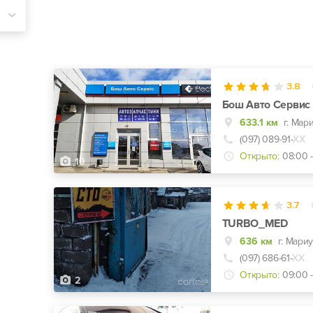
3.8
Бош Авто Сервис 
633.1 км
(097) 089-91-
ХХ
Открыто:
08:00 -
19
3.7
TURBO_MED
636 км
г. Мари
(097) 686-61-
ХХ
Открыто:
09:00 -
2