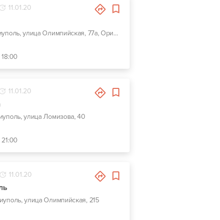
11.01.20
г. Мариуполь, улица Олимпийская, 77а, Ориентир АЗС Paralel
 18:00
11.01.20
h
риуполь, улица Ломизова, 40
 21:00
11.01.20
ль
риуполь, улица Олимпийская, 215