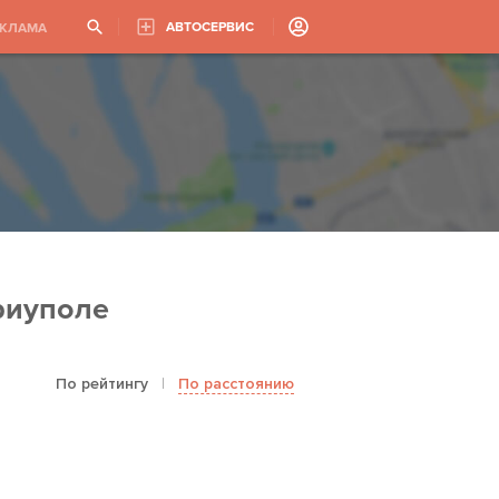
АВТОСЕРВИС
ЕКЛАМА
риуполе
По рейтингу
|
По расстоянию