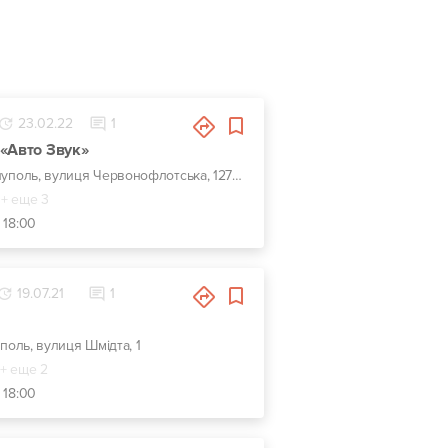
23.02.22
1
«Авто Звук»
г. Мариуполь, вулиця Червонофлотська, 127а, Конечная троллейбуса №1
+ еще 3
 18:00
19.07.21
1
уполь, вулиця Шмідта, 1
+ еще 2
 18:00