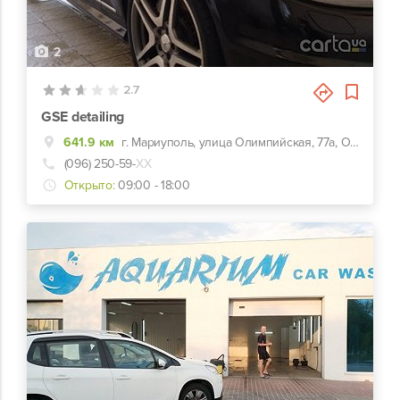
2
2.7
GSE detailing
641.9 км
г. Мариуполь, улица Олимпийская, 77а, Ориентир АЗС Paralel
(096) 250-59-
ХХ
Открыто:
09:00 - 18:00