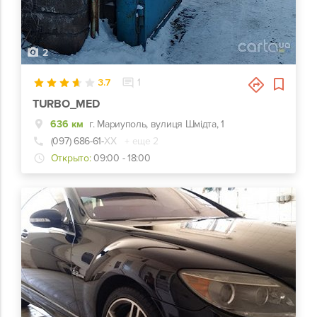
2
3.7
1
TURBO_MED
636 км
г. Мариуполь, вулиця Шмідта, 1
(097) 686-61-
ХХ
+ еще 2
Открыто:
09:00 - 18:00