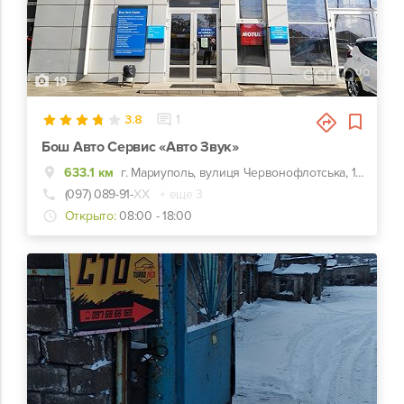
19
3.8
1
Бош Авто Сервис «Авто Звук»
633.1 км
г. Мариуполь, вулиця Червонофлотська, 127а, Конечная троллейбуса №1
(097) 089-91-
ХХ
+ еще 3
Открыто:
08:00 - 18:00