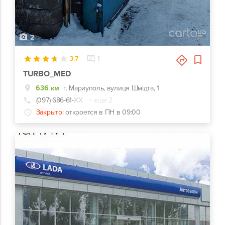
2
3.7
1
TURBO_MED
636 км
г. Мариуполь, вулиця Шмідта, 1
(097) 686-61-
ХХ
+ еще 2
Закрыто:
откроется в ПН в 09:00