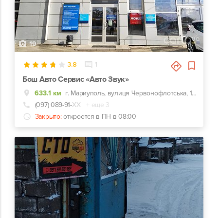
19
3.8
1
Бош Авто Сервис «Авто Звук»
633.1 км
г. Мариуполь, вулиця Червонофлотська, 127а, Конечная троллейбуса №1
(097) 089-91-
ХХ
+ еще 3
Закрыто:
откроется в ПН в 08:00