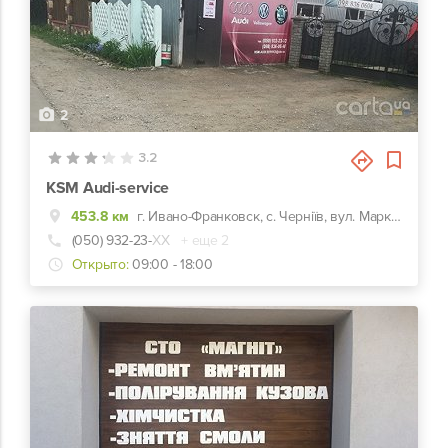
2
3.2
KSM Audi-service
453.8 км
г. Ивано-Франковск, с. Черніїв, вул. Марковецька
(050) 932-23-
ХХ
+ еще 2
Открыто:
09:00 - 18:00