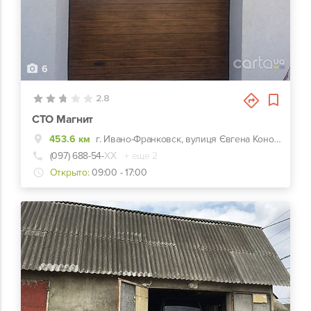
6
2.8
СТО Магнит
453.6 км
г. Ивано-Франковск, вулиця Євгена Коновальця, 385в
(097) 688-54-
ХХ
+ еще 2
Открыто:
09:00 - 17:00