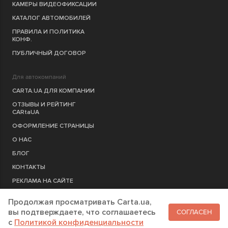
КАМЕРЫ ВИДЕОФИКСАЦИИ
КАТАЛОГ АВТОМОБИЛЕЙ
ПРАВИЛА И ПОЛИТИКА
КОНФ.
ПУБЛИЧНЫЙ ДОГОВОР
Для автокомпаний
CARTA.UA ДЛЯ КОМПАНИИ
ОТЗЫВЫ И РЕЙТИНГ
CARtaUA
ОФОРМЛЕНИЕ СТРАНИЦЫ
О НАС
БЛОГ
КОНТАКТЫ
РЕКЛАМА НА САЙТЕ
Продолжая просматривать Carta.ua,
РЕГИСТРАЦИЯ
КОМПАНИЮ
вы подтверждаете, что соглашаетесь
СОГЛАСЕН
c
Политикой конфиденциальности