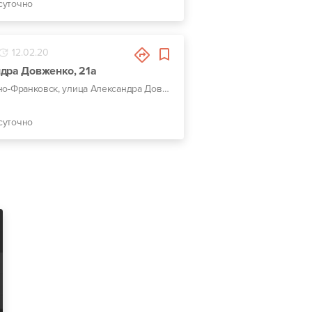
суточно
12.02.20
дра Довженко, 21а
г. Ивано-Франковск, улица Александра Довженко, 21а
суточно