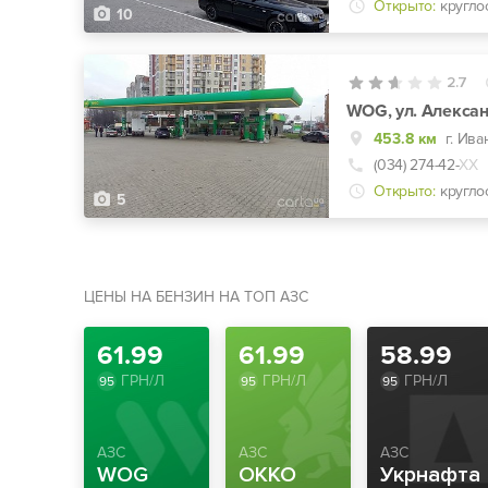
Открыто:
кругло
10
2.7
WOG, ул. Алексан
453.8 км
(034) 274-42-
ХХ
Открыто:
кругло
5
ЦЕНЫ НА БЕНЗИН НА ТОП АЗС
61.99
61.99
58.99
ГРН/Л
ГРН/Л
ГРН/Л
95
95
95
АЗС
АЗС
АЗС
WOG
OKKO
Укрнафта