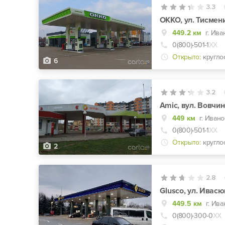
3.3
ОККО, ул. Тисмен
449.2 км
г. Ива
0(800)-501-1
ХХ
Открыто:
кругло
6
3.2
Amic, вул. Вовчин
449 км
г. Иван
0(800)-501-1
ХХ
Открыто:
кругло
2
2.8
Glusco, ул. Ивасю
449.5 км
г. Ив
0(800)-300-0
ХХ