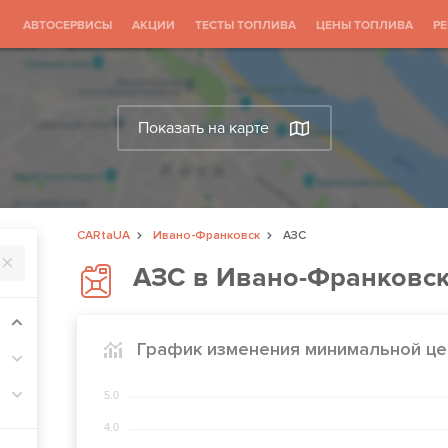
АВТОСЕРВИСЫ
АКЦИИ
ТЕСТЫ ТОПЛИВА
ЦЕНЫ ТОПЛИВА
Р
Показать на карте
CARtaUA
Ивано-Франковск
АЗС
АЗС в Ивано-Франковс
График изменения минимальной це
5.0
4.0