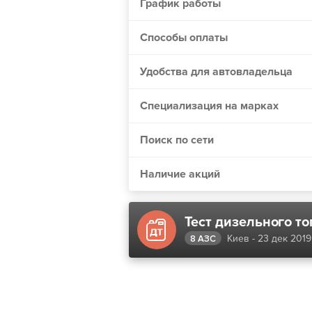
График работы
Винница
Днепр
Способы оплаты
Житомир
Удобства для автовладельца
Одесса
Николаев
Специализация на марках
Мелитополь
Поиск по сети
Сумы
Черкассы
Наличие акций
Хмельницкий
Полтава
Чернигов
Киев - 23 дек 2019
8 АЗС
Кривой Рог
Херсон
Черновцы