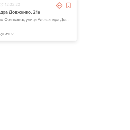
12.02.20
дра Довженко, 21а
г. Ивано-Франковск, улица Александра Довженко, 21а
суточно