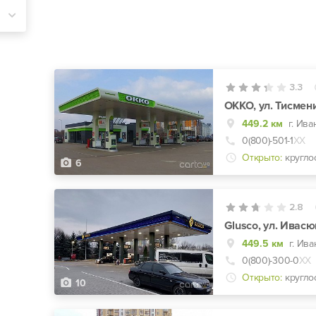
3.3
ОККО, ул. Тисмен
449.2 км
г. Ива
0(800)-501-1
ХХ
Открыто:
кругло
6
2.8
Glusco, ул. Ивасю
449.5 км
г. Ив
0(800)-300-0
ХХ
Открыто:
кругло
10