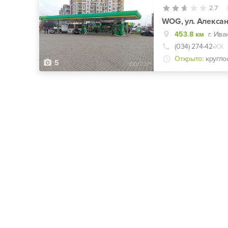
2.7
WOG, ул. Алексан
453.8 км
(034) 274-42-
ХХ
Открыто:
кругло
5