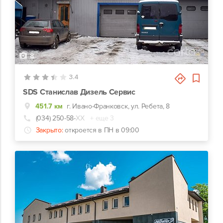
8
3.4
SDS Станислав Дизель Сервис
451.7 км
г. Ивано-Франковск, ул. Ребета, 8
(034) 250-58-
ХХ
+ еще 3
Закрыто:
откроется в ПН в 09:00